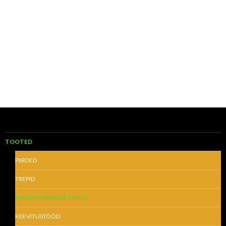
TOOTED
PIIRDED
TREPID
ROOSTEVABA DETAILID
KEEVITUSTÖÖD