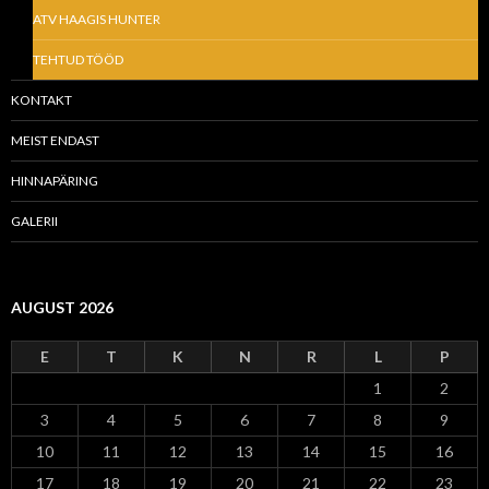
ATV HAAGIS HUNTER
TEHTUD TÖÖD
KONTAKT
MEIST ENDAST
HINNAPÄRING
GALERII
AUGUST 2026
E
T
K
N
R
L
P
1
2
3
4
5
6
7
8
9
10
11
12
13
14
15
16
17
18
19
20
21
22
23