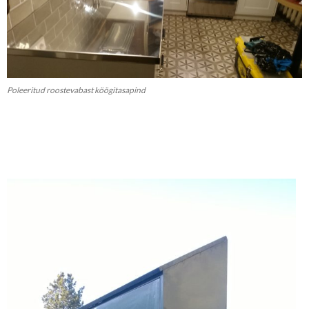
Poleeritud roostevabast köögitasapind