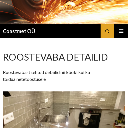
Otsi
Coastmet OÜ
LIIGU
PEAME
SISU
JUURDE
ROOSTEVABA DETAILID
Roostevabast tehtud detailid nii kööki kui ka
toiduainetetööstusele